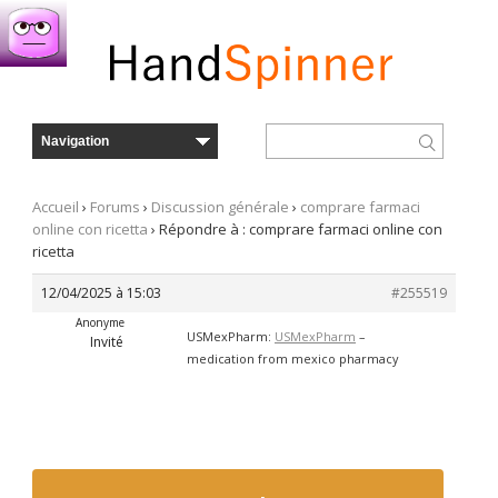
Accueil
›
Forums
›
Discussion générale
›
comprare farmaci
online con ricetta
›
Répondre à : comprare farmaci online con
ricetta
12/04/2025 à 15:03
#255519
Anonyme
USMexPharm:
USMexPharm
–
Invité
medication from mexico pharmacy