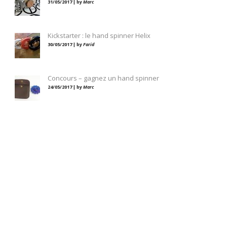
31/05/2017 | by
Marc
Kickstarter : le hand spinner Helix
30/05/2017 | by
Farid
Concours – gagnez un hand spinner
24/05/2017 | by
Marc