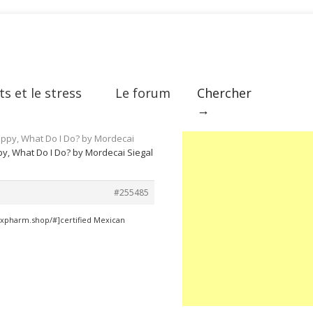
ts et le stress
Le forum
Chercher
→
Puppy, What Do I Do? by Mordecai
py, What Do I Do? by Mordecai Siegal
#255485
expharm.shop/#]certified Mexican