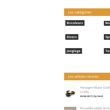
Les catégories
Bricoleurs
No
Divers
Sp
Jonglage
Te
Les articles récents
Hexagon Black Gold
Crafts
02/06/2017 | by
Farid
Nouvelle utilité du 