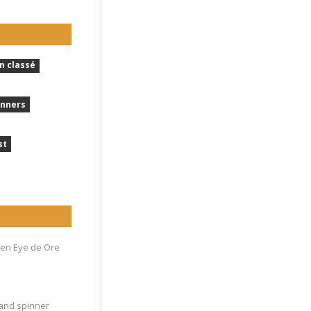
n classé
inners
st
en Eye de Ore
hand spinner