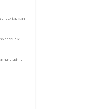
isanaux fait main
 spinner Helix
un hand spinner