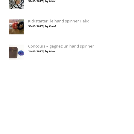
31/05/2017 | by
Marc
Kickstarter : le hand spinner Helix
30/05/2017 | by
Farid
Concours – gagnez un hand spinner
24/05/2017 | by
Marc