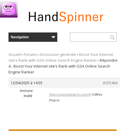
Accueil
›
Forums
›
Discussion générale
›
Boost Your Internet
site’s Rank with GSA Online Search Engine Ranker
›
Répondre
à : Boost Your Internet site’s Rank with GSA Online Search
Engine Ranker
12/04/2025 à 14:55
#255484
Anonyme
http://usmexpharm.com/#
UsMex
Invité
Pharm