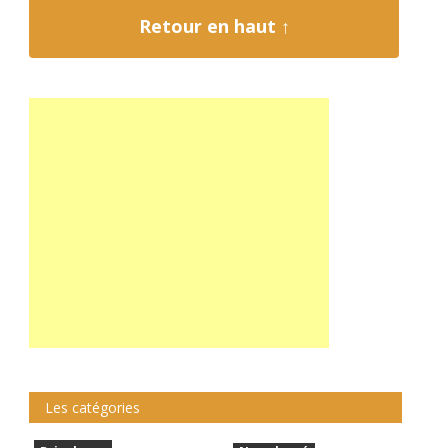
Retour en haut ↑
Les catégories