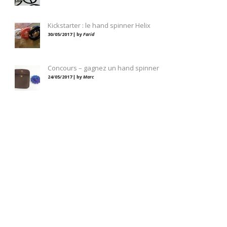
Kickstarter : le hand spinner Helix
30/05/2017 | by
Farid
Concours – gagnez un hand spinner
24/05/2017 | by
Marc