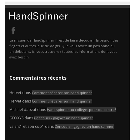
La mission de HandSpinner.fr est de faire découvrir la passion des
fidgets et autres jeux de doigts. Que vous soyez un passionné ou
un débutant, ici vous trouverez toutes les informations dont vous
avez besoin.
Commentaires récents
Hervet
dans
Comment réparer son hand spinner
Hervet
dans
Comment réparer son hand spinner
Michael dabzat
dans
Hand spinner au collège: pour ou contre?
GÉOXYS
dans
Concours – gagnez un hand spinner
valent1 et son cop1
dans
Concours – gagnez un hand spinner