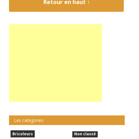
Retour en haut ↑
Les catégories
Bricoleurs
Non classé