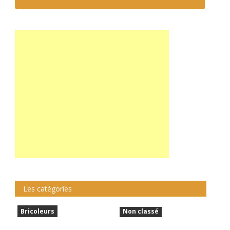
Les catégories
Bricoleurs
Non classé