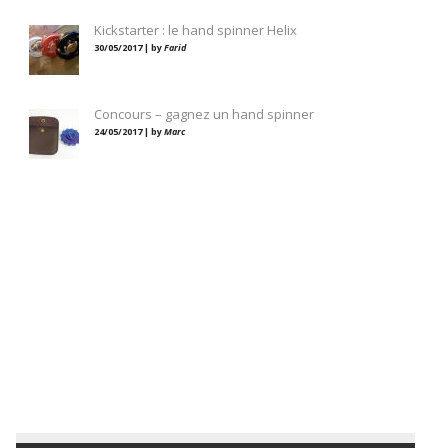
Kickstarter : le hand spinner Helix
30/05/2017 | by
Farid
Concours – gagnez un hand spinner
24/05/2017 | by
Marc