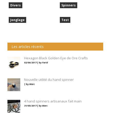
Divers
Spinners
Jonglage
Test
Les articles récents
Hexagon Black Golden Eye de Ore Crafts
02/06/2017 | by
Farid
Nouvelle utilité du hand spinner
| by
Marc
4 hand spinners artisanaux fait main
31/05/2017 | by
Marc