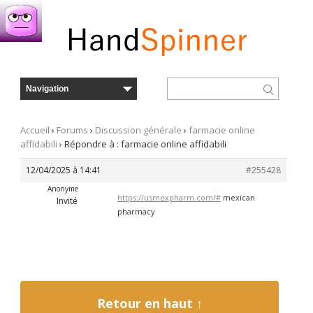
Accueil
›
Forums
›
Discussion générale
›
farmacie online
affidabili
›
Répondre à : farmacie online affidabili
12/04/2025 à 14:41
#255428
Anonyme
https://usmexpharm.com/#
mexican
Invité
pharmacy
Retour en haut ↑