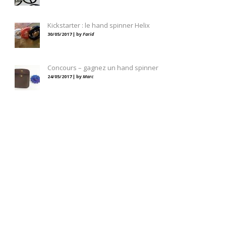
Kickstarter : le hand spinner Helix
30/05/2017 | by
Farid
Concours – gagnez un hand spinner
24/05/2017 | by
Marc