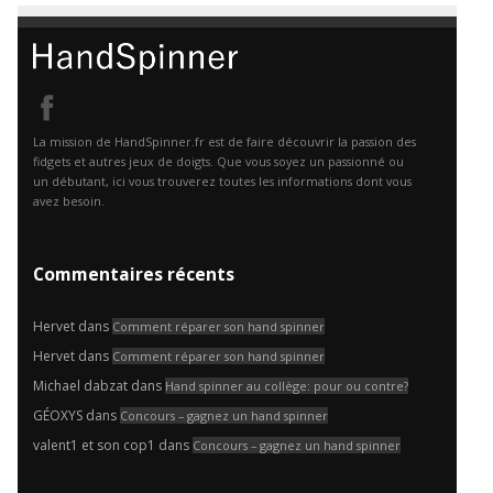
La mission de HandSpinner.fr est de faire découvrir la passion des
fidgets et autres jeux de doigts. Que vous soyez un passionné ou
un débutant, ici vous trouverez toutes les informations dont vous
avez besoin.
Commentaires récents
Hervet
dans
Comment réparer son hand spinner
Hervet
dans
Comment réparer son hand spinner
Michael dabzat
dans
Hand spinner au collège: pour ou contre?
GÉOXYS
dans
Concours – gagnez un hand spinner
valent1 et son cop1
dans
Concours – gagnez un hand spinner