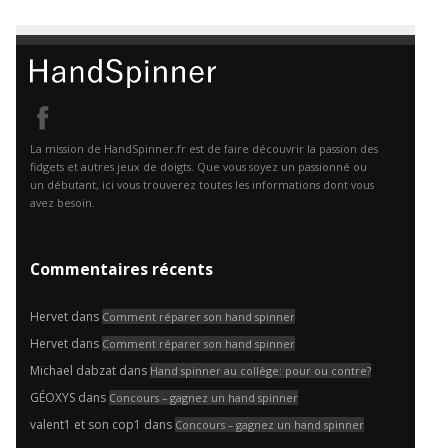
La mission de HandSpinner.fr est de faire découvrir la passion des
fidgets et autres jeux de doigts. Que vous soyez un passionné ou
un débutant, ici vous trouverez toutes les informations dont vous
avez besoin.
Commentaires récents
Hervet
dans
Comment réparer son hand spinner
Hervet
dans
Comment réparer son hand spinner
Michael dabzat
dans
Hand spinner au collège: pour ou contre?
GÉOXYS
dans
Concours – gagnez un hand spinner
valent1 et son cop1
dans
Concours – gagnez un hand spinner