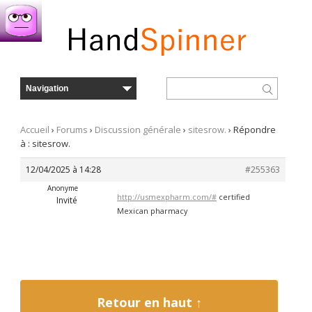
Accueil
›
Forums
›
Discussion générale
›
sitesrow.
›
Répondre
à : sitesrow.
12/04/2025 à 14:28
#255363
Anonyme
http://usmexpharm.com/#
certified
Invité
Mexican pharmacy
Retour en haut ↑