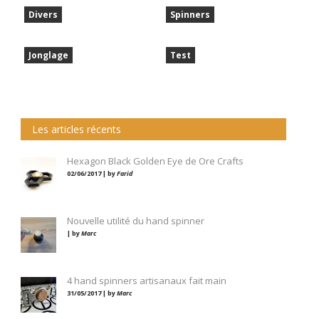
Divers
Spinners
Jonglage
Test
Les articles récents
Hexagon Black Golden Eye de Ore Crafts
02/06/2017 | by
Farid
Nouvelle utilité du hand spinner
| by
Marc
4 hand spinners artisanaux fait main
31/05/2017 | by
Marc