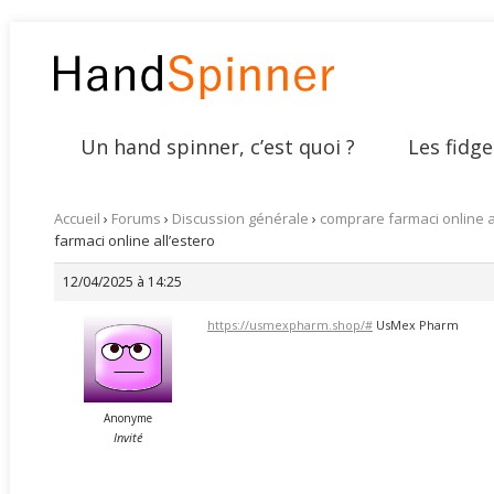
Un hand spinner, c’est quoi ?
Les fidge
Accueil
›
Forums
›
Discussion générale
›
comprare farmaci online a
farmaci online all’estero
12/04/2025 à 14:25
https://usmexpharm.shop/#
UsMex Pharm
Anonyme
Invité