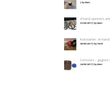
| by
Marc
4 hand spinners art
31/05/2017 | by
Marc
Kickstarter : le hand
30/05/2017 | by
Farid
Concours – gagnez 
24/05/2017 | by
Marc