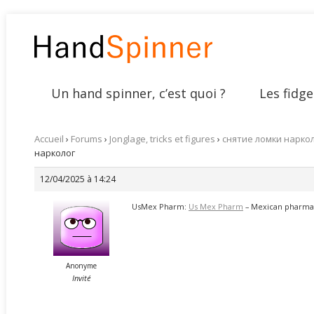
Un hand spinner, c’est quoi ?
Les fidge
Accueil
›
Forums
›
Jonglage, tricks et figures
›
снятие ломки нарко
нарколог
12/04/2025 à 14:24
UsMex Pharm:
Us Mex Pharm
– Mexican pharmac
Anonyme
Invité