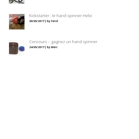
Kickstarter : le hand spinner Helix
30/05/2017 | by
Farid
Concours – gagnez un hand spinner
24/05/2017 | by
Marc