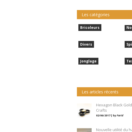
Les catégories
Bricoleurs
No
Divers
Sp
Jonglage
Te
Les articles récents
Hexagon Black Gold
Crafts
02/06/2017 | by
Farid
Nouvelle utilité du 