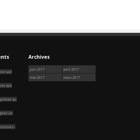
ents
Archives
juin 2017
avril 2017
rer son
mai 2017
mars 2017
rer son
spinner au
agnez un
oncours –