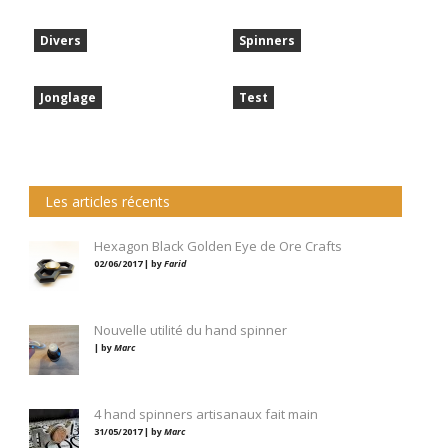
Divers
Spinners
Jonglage
Test
Les articles récents
Hexagon Black Golden Eye de Ore Crafts
02/06/2017 | by
Farid
Nouvelle utilité du hand spinner
| by
Marc
4 hand spinners artisanaux fait main
31/05/2017 | by
Marc