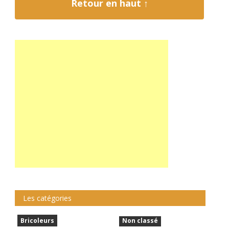
Retour en haut ↑
Les catégories
Bricoleurs
Non classé