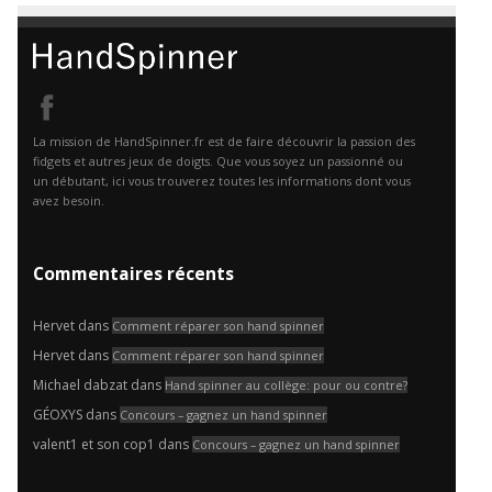
La mission de HandSpinner.fr est de faire découvrir la passion des
fidgets et autres jeux de doigts. Que vous soyez un passionné ou
un débutant, ici vous trouverez toutes les informations dont vous
avez besoin.
Commentaires récents
Hervet
dans
Comment réparer son hand spinner
Hervet
dans
Comment réparer son hand spinner
Michael dabzat
dans
Hand spinner au collège: pour ou contre?
GÉOXYS
dans
Concours – gagnez un hand spinner
valent1 et son cop1
dans
Concours – gagnez un hand spinner