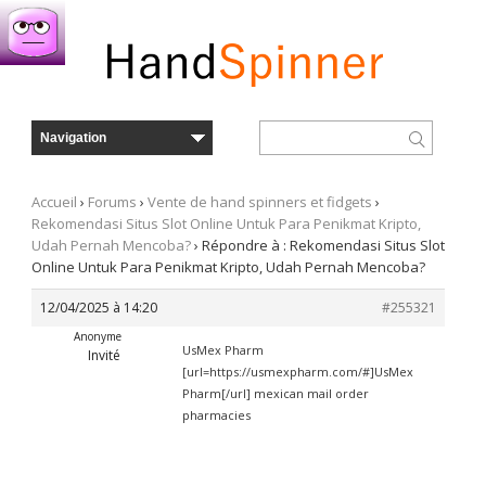
Accueil
›
Forums
›
Vente de hand spinners et fidgets
›
Rekomendasi Situs Slot Online Untuk Para Penikmat Kripto,
Udah Pernah Mencoba?
›
Répondre à : Rekomendasi Situs Slot
Online Untuk Para Penikmat Kripto, Udah Pernah Mencoba?
12/04/2025 à 14:20
#255321
Anonyme
UsMex Pharm
Invité
[url=https://usmexpharm.com/#]UsMex
Pharm[/url] mexican mail order
pharmacies