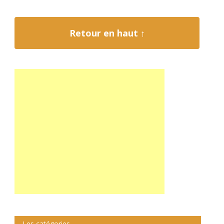
Retour en haut ↑
Les catégories