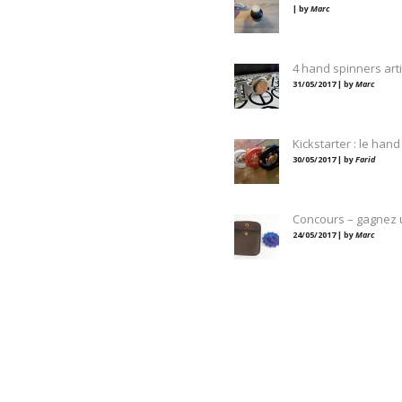
| by
Marc
4 hand spinners art
31/05/2017 | by
Marc
Kickstarter : le hand
30/05/2017 | by
Farid
Concours – gagnez 
24/05/2017 | by
Marc