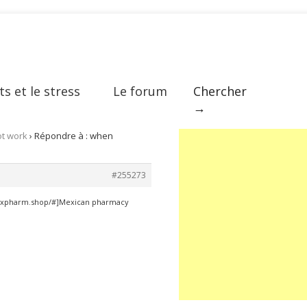
ts et le stress
Le forum
Chercher
→
t work
›
Répondre à : when
#255273
mexpharm.shop/#]Mexican pharmacy