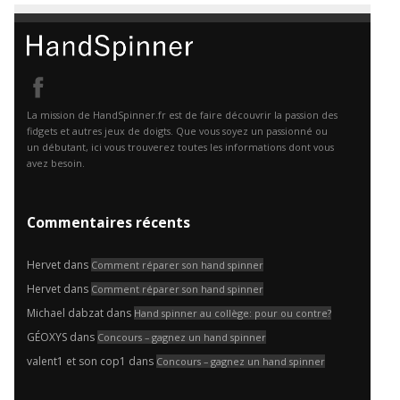
La mission de HandSpinner.fr est de faire découvrir la passion des
fidgets et autres jeux de doigts. Que vous soyez un passionné ou
un débutant, ici vous trouverez toutes les informations dont vous
avez besoin.
Commentaires récents
Hervet
dans
Comment réparer son hand spinner
Hervet
dans
Comment réparer son hand spinner
Michael dabzat
dans
Hand spinner au collège: pour ou contre?
GÉOXYS
dans
Concours – gagnez un hand spinner
valent1 et son cop1
dans
Concours – gagnez un hand spinner