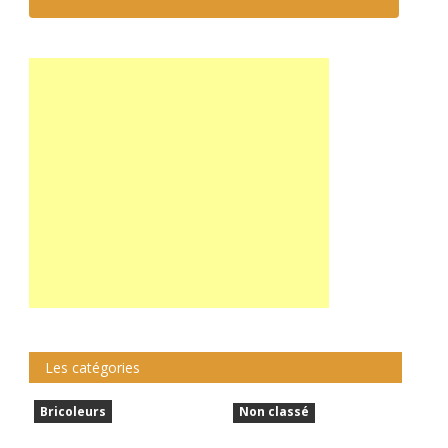
Les catégories
Bricoleurs
Non classé