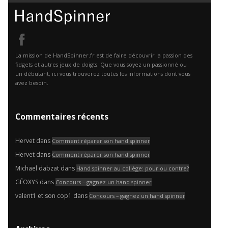
La mission de HandSpinner.fr est de faire découvrir la passion des
fidgets et autres jeux de doigts. Que vous soyez un passionné ou
un débutant, ici vous trouverez toutes les informations dont vous
avez besoin.
Commentaires récents
Hervet
dans
Comment réparer son hand spinner
Hervet
dans
Comment réparer son hand spinner
Michael dabzat
dans
Hand spinner au collège: pour ou contre?
GÉOXYS
dans
Concours – gagnez un hand spinner
valent1 et son cop1
dans
Concours – gagnez un hand spinner