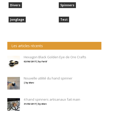
Divers
Spinners
Jonglage
Test
Les articles récents
Hexagon Black Golden Eye de Ore Crafts
02/06/2017 | by
Farid
Nouvelle utilité du hand spinner
| by
Marc
4 hand spinners artisanaux fait main
31/05/2017 | by
Marc