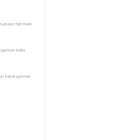
isanaux fait main
 spinner Helix
un hand spinner