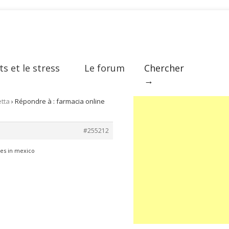
ts et le stress
Le forum
Chercher
→
etta
›
Répondre à : farmacia online
#255212
es in mexico