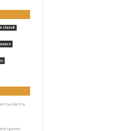
n classé
inners
st
en Eye de Ore
hand spinner