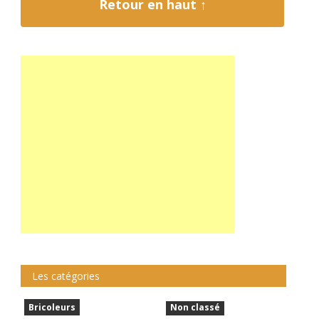
Retour en haut ↑
Les catégories
Bricoleurs
Non classé