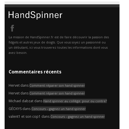
La mission de HandSpinner.fr est de faire découvrir la passion des
fidgets et autres jeux de doigts. Que vous soyez un passionné ou
un débutant, ici vous trouverez toutes les informations dont vous
avez besoin.
Commentaires récents
Hervet
dans
Comment réparer son hand spinner
Hervet
dans
Comment réparer son hand spinner
Michael dabzat
dans
Hand spinner au collège: pour ou contre?
GÉOXYS
dans
Concours – gagnez un hand spinner
valent1 et son cop1
dans
Concours – gagnez un hand spinner