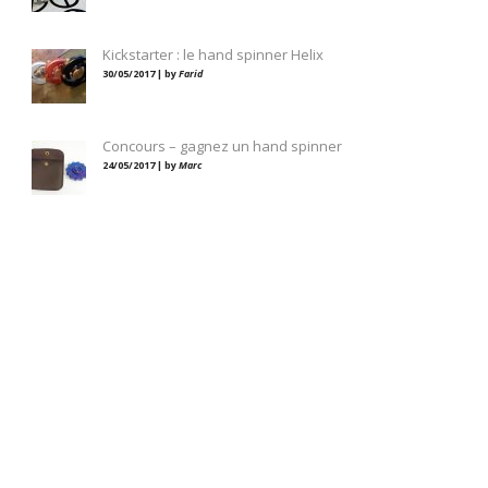
Kickstarter : le hand spinner Helix
30/05/2017 | by
Farid
Concours – gagnez un hand spinner
24/05/2017 | by
Marc