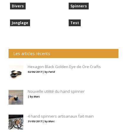
Divers
Spinners
Jonglage
Test
Les articles récents
Hexagon Black Golden Eye de Ore Crafts
02/06/2017 | by
Farid
Nouvelle utilité du hand spinner
| by
Marc
4 hand spinners artisanaux fait main
31/05/2017 | by
Marc