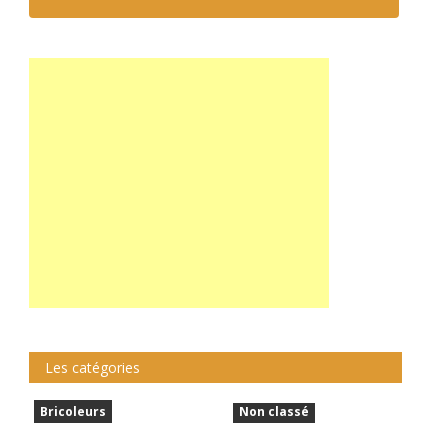
Les catégories
Bricoleurs
Non classé