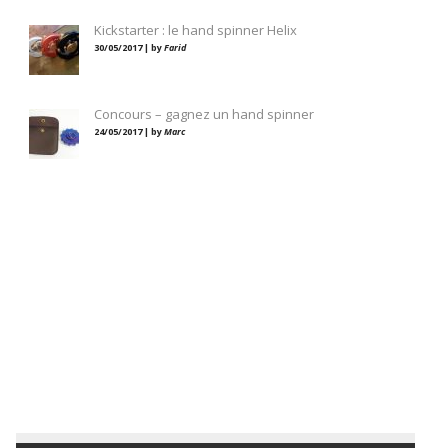
Kickstarter : le hand spinner Helix
30/05/2017 | by
Farid
Concours – gagnez un hand spinner
24/05/2017 | by
Marc