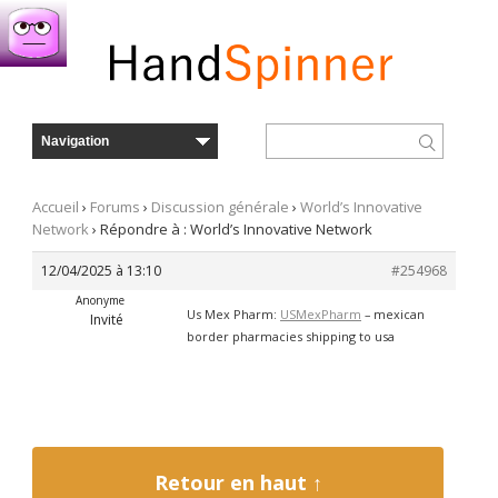
Accueil
›
Forums
›
Discussion générale
›
World’s Innovative
Network
›
Répondre à : World’s Innovative Network
12/04/2025 à 13:10
#254968
Anonyme
Us Mex Pharm:
USMexPharm
– mexican
Invité
border pharmacies shipping to usa
Retour en haut ↑