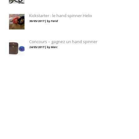
Kickstarter : le hand spinner Helix
30/05/2017 | by
Farid
Concours – gagnez un hand spinner
24/05/2017 | by
Marc