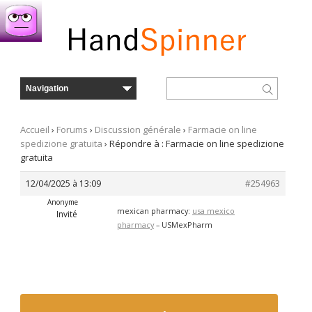
Accueil
›
Forums
›
Discussion générale
›
Farmacie on line
spedizione gratuita
›
Répondre à : Farmacie on line spedizione
gratuita
12/04/2025 à 13:09
#254963
Anonyme
mexican pharmacy:
usa mexico
Invité
pharmacy
– USMexPharm