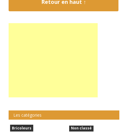
Retour en haut ↑
Les catégories
Bricoleurs
Non classé