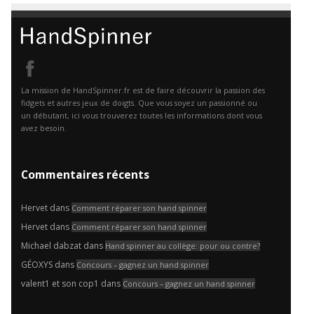
La mission de HandSpinner.fr est de faire découvrir la passion des
fidgets et autres jeux de doigts. Que vous soyez un passionné ou
un débutant, ici vous trouverez toutes les informations dont vous
avez besoin.
Commentaires récents
Hervet
dans
Comment réparer son hand spinner
Hervet
dans
Comment réparer son hand spinner
Michael dabzat
dans
Hand spinner au collège: pour ou contre?
GÉOXYS
dans
Concours – gagnez un hand spinner
valent1 et son cop1
dans
Concours – gagnez un hand spinner