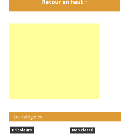
Retour en haut ↑
Les catégories
Bricoleurs
Non classé