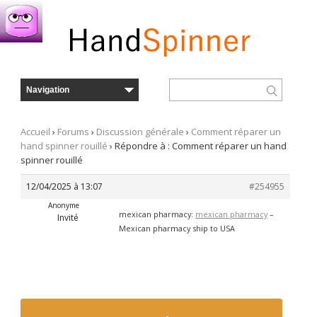
Accueil
›
Forums
›
Discussion générale
›
Comment réparer un
hand spinner rouillé
›
Répondre à : Comment réparer un hand
spinner rouillé
12/04/2025 à 13:07
#254955
Anonyme
mexican pharmacy:
mexican pharmacy
–
Invité
Mexican pharmacy ship to USA