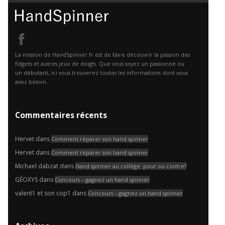
La mission de HandSpinner.fr est de faire découvrir la passion des
fidgets et autres jeux de doigts. Que vous soyez un passionné ou
un débutant, ici vous trouverez toutes les informations dont vous
avez besoin.
Commentaires récents
Hervet
dans
Comment réparer son hand spinner
Hervet
dans
Comment réparer son hand spinner
Michael dabzat
dans
Hand spinner au collège: pour ou contre?
GÉOXYS
dans
Concours – gagnez un hand spinner
valent1 et son cop1
dans
Concours – gagnez un hand spinner