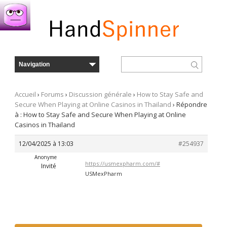
Accueil
›
Forums
›
Discussion générale
›
How to Stay Safe and
Secure When Playing at Online Casinos in Thailand
›
Répondre
à : How to Stay Safe and Secure When Playing at Online
Casinos in Thailand
12/04/2025 à 13:03
#254937
Anonyme
https://usmexpharm.com/#
Invité
USMexPharm