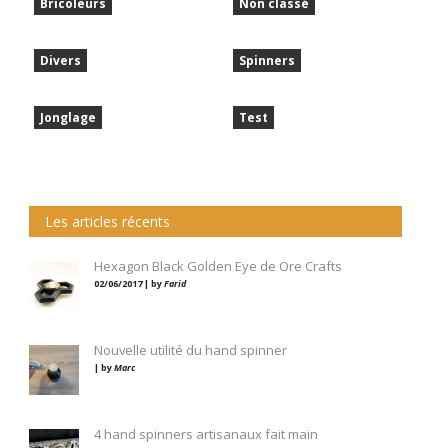
Bricoleurs
Non classé
Divers
Spinners
Jonglage
Test
Les articles récents
Hexagon Black Golden Eye de Ore Crafts
02/06/2017 | by
Farid
Nouvelle utilité du hand spinner
| by
Marc
4 hand spinners artisanaux fait main