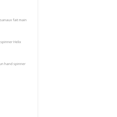
isanaux fait main
 spinner Helix
un hand spinner