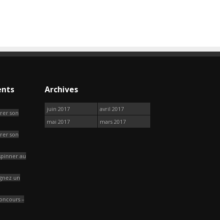
ents
Archives
juin 2017
avril 2017
rer son
mai 2017
mars 2017
rer son
spinner au
agnez un
oncours –