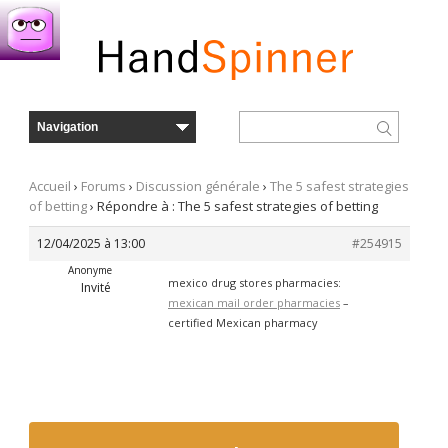
Accueil
›
Forums
›
Discussion générale
›
The 5 safest strategies
of betting
›
Répondre à : The 5 safest strategies of betting
12/04/2025 à 13:00
#254915
Anonyme
mexico drug stores pharmacies:
Invité
mexican mail order pharmacies
–
certified Mexican pharmacy