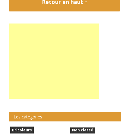
Retour en haut ↑
Les catégories
Bricoleurs
Non classé