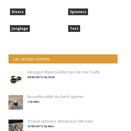
Divers
Spinners
Jonglage
Test
Les articles récents
Hexagon Black Golden Eye de Ore Crafts
02/06/2017 | by
Farid
Nouvelle utilité du hand spinner
| by
Marc
4 hand spinners artisanaux fait main
31/05/2017 | by
Marc