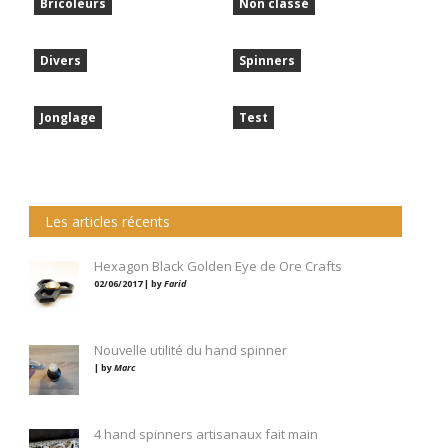
Bricoleurs
Non classé
Divers
Spinners
Jonglage
Test
Les articles récents
Hexagon Black Golden Eye de Ore Crafts
02/06/2017 | by
Farid
Nouvelle utilité du hand spinner
| by
Marc
4 hand spinners artisanaux fait main