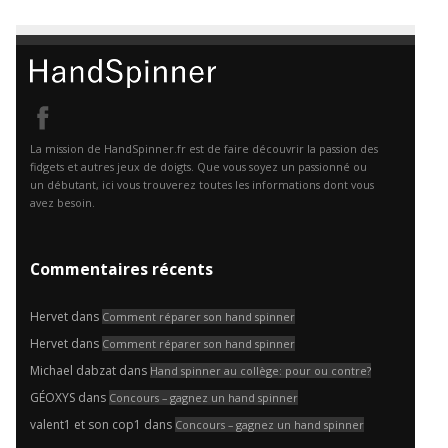
La mission de HandSpinner.fr est de faire découvrir la passion des
fidgets et autres jeux de doigts. Que vous soyez un passionné ou
un débutant, ici vous trouverez toutes les informations dont vous
avez besoin.
Commentaires récents
Hervet
dans
Comment réparer son hand spinner
Hervet
dans
Comment réparer son hand spinner
Michael dabzat
dans
Hand spinner au collège: pour ou contre?
GÉOXYS
dans
Concours – gagnez un hand spinner
valent1 et son cop1
dans
Concours – gagnez un hand spinner