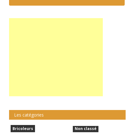
Les catégories
Bricoleurs
Non classé