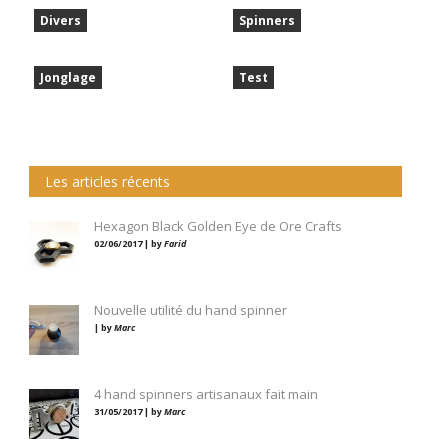
Divers
Spinners
Jonglage
Test
Les articles récents
Hexagon Black Golden Eye de Ore Crafts
02/06/2017 | by
Farid
Nouvelle utilité du hand spinner
| by
Marc
4 hand spinners artisanaux fait main
31/05/2017 | by
Marc