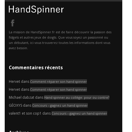
La mission de HandSpinner.fr est de faire découvrir la passion des
fidgets et autres jeux de doigts. Que vous soyez un passionné ou
un débutant, ici vous trouverez toutes les informations dont vous
avez besoin.
Commentaires récents
Hervet
dans
Comment réparer son hand spinner
Hervet
dans
Comment réparer son hand spinner
Michael dabzat
dans
Hand spinner au collège: pour ou contre?
GÉOXYS
dans
Concours – gagnez un hand spinner
valent1 et son cop1
dans
Concours – gagnez un hand spinner