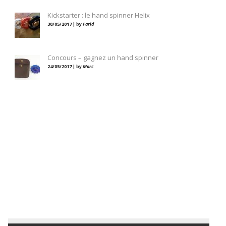
Kickstarter : le hand spinner Helix
30/05/2017 | by
Farid
Concours – gagnez un hand spinner
24/05/2017 | by
Marc