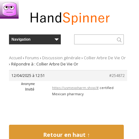
Accueil
›
Forums
›
Discussion générale
›
Collier Arbre De Vie Or
›
Répondre à : Collier Arbre De Vie Or
12/04/2025 à 12:51
#254872
Anonyme
https://usmexpharm.shop/#
certified
Invité
Mexican pharmacy
Retour en haut ↑