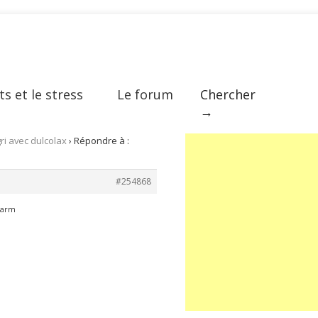
ts et le stress
Le forum
Chercher
→
gri avec dulcolax
›
Répondre à :
#254868
harm