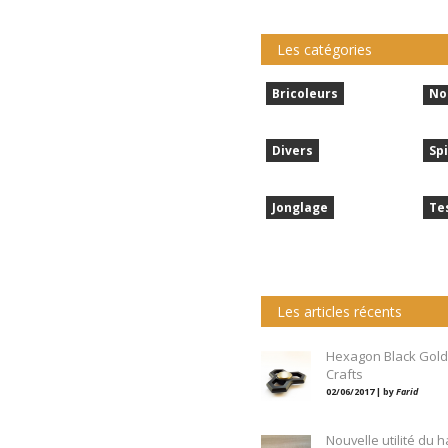
Les catégories
Bricoleurs
No
Divers
Sp
Jonglage
Te
Les articles récents
Hexagon Black Gold
Crafts
02/06/2017 | by
Farid
Nouvelle utilité du 