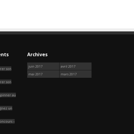
ents
Archives
juin 2017
avril 2017
rer son
mai 2017
mars 2017
rer son
spinner au
agnez un
oncours –