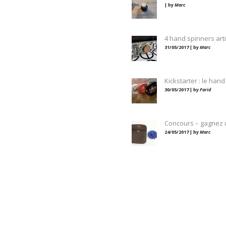
| by
Marc
4 hand spinners art
31/05/2017 | by
Marc
Kickstarter : le hand
30/05/2017 | by
Farid
Concours – gagnez 
24/05/2017 | by
Marc