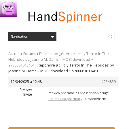
Accueil
›
Forums
›
Discussion générale
›
Holy Terror In The
Hebrides by Jeanne M. Dams – MOBI download ~
9780061013461
›
Répondre à : Holy Terror In The Hebrides by
Jeanne M. Dams – MOBI download ~ 9780061013461
12/04/2025 à 12:48
#254859
Anonyme
mexico pharmacies prescription drugs:
Invité
usa mexico pharmacy
– USMexPharm