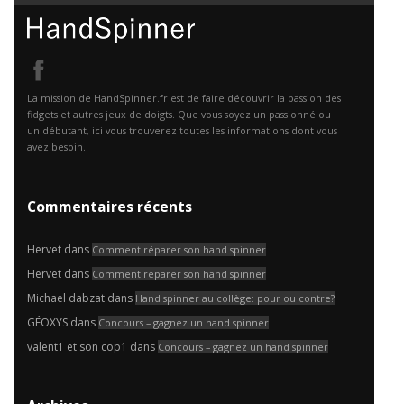
La mission de HandSpinner.fr est de faire découvrir la passion des
fidgets et autres jeux de doigts. Que vous soyez un passionné ou
un débutant, ici vous trouverez toutes les informations dont vous
avez besoin.
Commentaires récents
Hervet
dans
Comment réparer son hand spinner
Hervet
dans
Comment réparer son hand spinner
Michael dabzat
dans
Hand spinner au collège: pour ou contre?
GÉOXYS
dans
Concours – gagnez un hand spinner
valent1 et son cop1
dans
Concours – gagnez un hand spinner