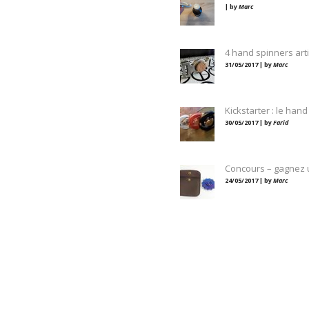
| by
Marc
4 hand spinners art
31/05/2017 | by
Marc
Kickstarter : le hand
30/05/2017 | by
Farid
Concours – gagnez 
24/05/2017 | by
Marc