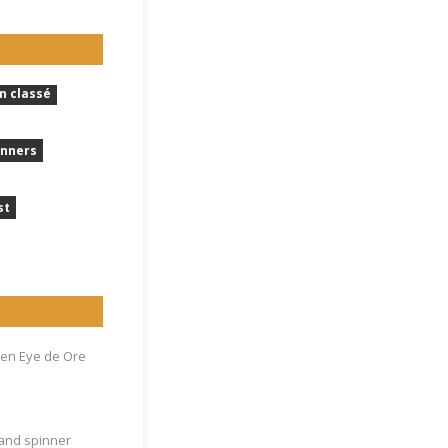
n classé
inners
st
en Eye de Ore
hand spinner