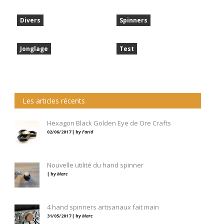
Divers
Spinners
Jonglage
Test
Les articles récents
Hexagon Black Golden Eye de Ore Crafts
02/06/2017 | by
Farid
Nouvelle utilité du hand spinner
| by
Marc
4 hand spinners artisanaux fait main
31/05/2017 | by
Marc