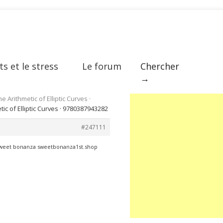
ts et le stress
Le forum
Chercher
→
e Arithmetic of Elliptic Curves ·
ic of Elliptic Curves · 9780387943282
#247111
weet bonanza sweetbonanza1st.shop