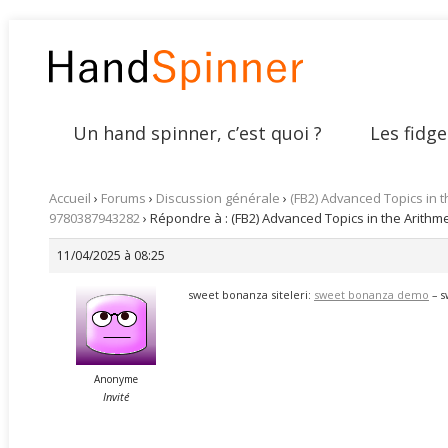
Un hand spinner, c’est quoi ?
Les fidge
Accueil
›
Forums
›
Discussion générale
›
(FB2) Advanced Topics in th
9780387943282
›
Répondre à : (FB2) Advanced Topics in the Arithmet
11/04/2025 à 08:25
sweet bonanza siteleri:
sweet bonanza demo
– s
Anonyme
Invité