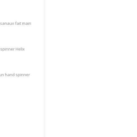
isanaux fait main
 spinner Helix
un hand spinner