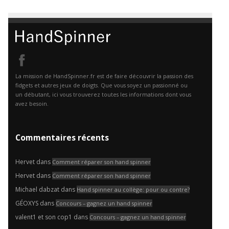
La mission de HandSpinner.fr est de faire découvrir la passion des
fidgets et autres jeux de doigts. Que vous soyez un passionné ou
un débutant, ici vous trouverez toutes les informations dont vous
avez besoin.
Commentaires récents
Hervet
dans
Comment réparer son hand spinner
Hervet
dans
Comment réparer son hand spinner
Michael dabzat
dans
Hand spinner au collège: pour ou contre?
GÉOXYS
dans
Concours – gagnez un hand spinner
valent1 et son cop1
dans
Concours – gagnez un hand spinner