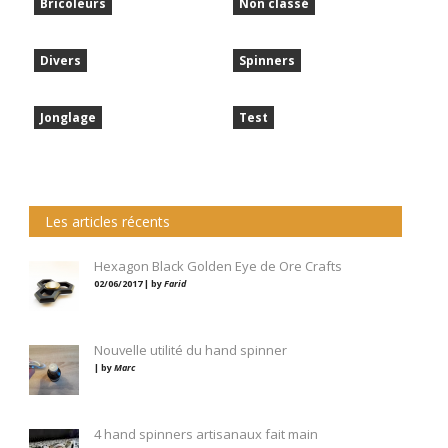
Bricoleurs
Non classé
Divers
Spinners
Jonglage
Test
Les articles récents
Hexagon Black Golden Eye de Ore Crafts
02/06/2017 | by
Farid
Nouvelle utilité du hand spinner
| by
Marc
4 hand spinners artisanaux fait main