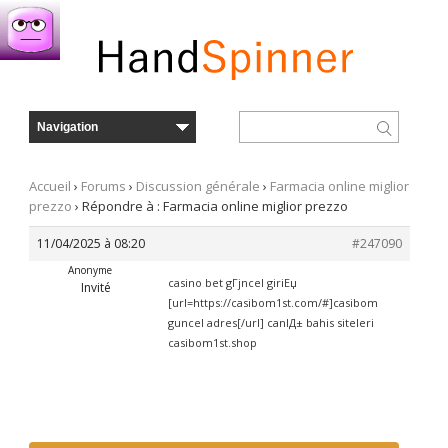
Accueil
›
Forums
›
Discussion générale
›
Farmacia online miglior
prezzo
›
Répondre à : Farmacia online miglior prezzo
11/04/2025 à 08:20
#247090
Anonyme
casino bet gГјncel giriЕџ
Invité
[url=https://casibom1st.com/#]casibom
guncel adres[/url] canlД± bahis siteleri
casibom1st.shop