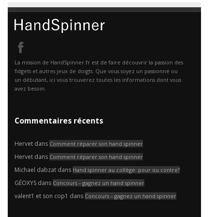
La mission de HandSpinner.fr est de faire découvrir la passion des
fidgets et autres jeux de doigts. Que vous soyez un passionné ou
un débutant, ici vous trouverez toutes les informations dont vous
avez besoin.
Commentaires récents
Hervet
dans
Comment réparer son hand spinner
Hervet
dans
Comment réparer son hand spinner
Michael dabzat
dans
Hand spinner au collège: pour ou contre?
GÉOXYS
dans
Concours – gagnez un hand spinner
valent1 et son cop1
dans
Concours – gagnez un hand spinner