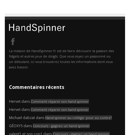
La mission de HandSpinner.fr est de faire découvrir la passion des
fidgets et autres jeux de doigts. Que vous soyez un passionné ou
un débutant, ici vous trouverez toutes les informations dont vous
avez besoin.
Commentaires récents
Hervet
dans
Comment réparer son hand spinner
Hervet
dans
Comment réparer son hand spinner
Michael dabzat
dans
Hand spinner au collège: pour ou contre?
GÉOXYS
dans
Concours – gagnez un hand spinner
valent1 et son cop1
dans
Concours – gagnez un hand spinner