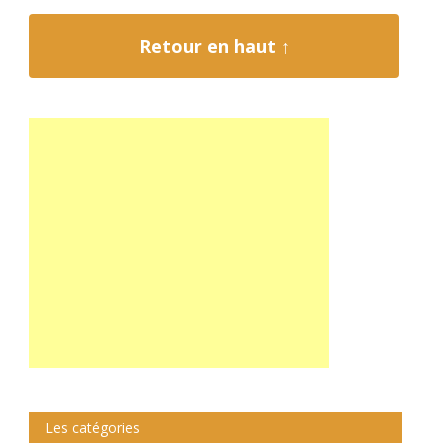
Retour en haut ↑
Les catégories