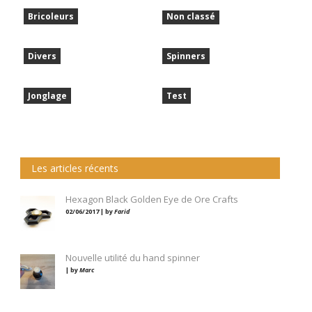
Bricoleurs
Non classé
Divers
Spinners
Jonglage
Test
Les articles récents
Hexagon Black Golden Eye de Ore Crafts
02/06/2017 | by
Farid
Nouvelle utilité du hand spinner
| by
Marc