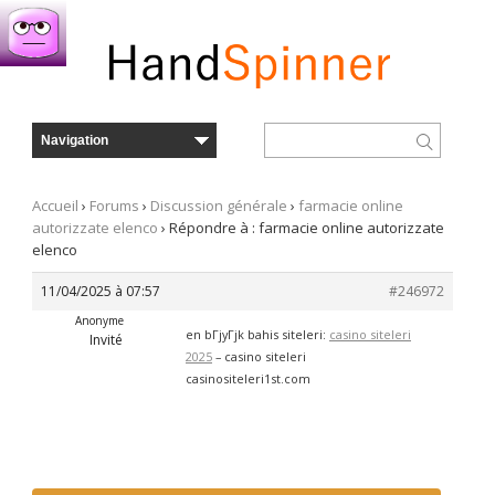
Accueil
›
Forums
›
Discussion générale
›
farmacie online
autorizzate elenco
›
Répondre à : farmacie online autorizzate
elenco
11/04/2025 à 07:57
#246972
Anonyme
en bГјyГјk bahis siteleri:
casino siteleri
Invité
2025
– casino siteleri
casinositeleri1st.com