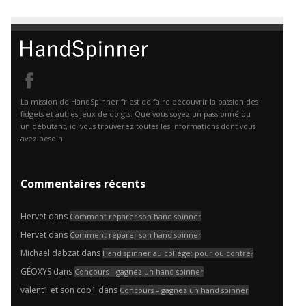
La mission de HandSpinner.fr est de faire découvrir la passion des
fidgets et autres jeux de doigts. Que vous soyez un passionné ou
un débutant, ici vous trouverez toutes les informations dont vous
avez besoin.
Commentaires récents
Hervet
dans
Comment réparer son hand spinner
Hervet
dans
Comment réparer son hand spinner
Michael dabzat
dans
Hand spinner au collège: pour ou contre?
GÉOXYS
dans
Concours – gagnez un hand spinner
valent1 et son cop1
dans
Concours – gagnez un hand spinner