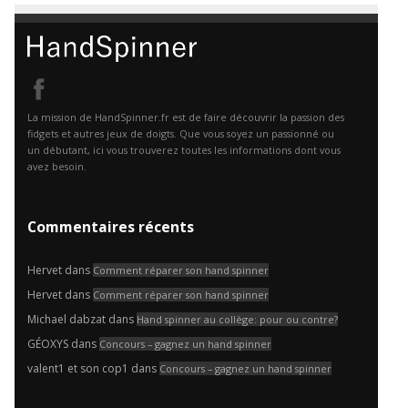
La mission de HandSpinner.fr est de faire découvrir la passion des
fidgets et autres jeux de doigts. Que vous soyez un passionné ou
un débutant, ici vous trouverez toutes les informations dont vous
avez besoin.
Commentaires récents
Hervet
dans
Comment réparer son hand spinner
Hervet
dans
Comment réparer son hand spinner
Michael dabzat
dans
Hand spinner au collège: pour ou contre?
GÉOXYS
dans
Concours – gagnez un hand spinner
valent1 et son cop1
dans
Concours – gagnez un hand spinner