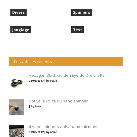
Divers
Spinners
Jonglage
Test
Les articles récents
Hexagon Black Golden Eye de Ore Crafts
02/06/2017 | by
Farid
Nouvelle utilité du hand spinner
| by
Marc
4 hand spinners artisanaux fait main
31/05/2017 | by
Marc