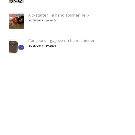
Kickstarter : le hand spinner Helix
30/05/2017 | by
Farid
Concours – gagnez un hand spinner
24/05/2017 | by
Marc