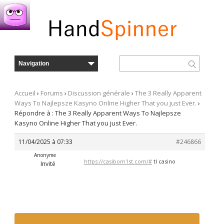
Accueil
›
Forums
›
Discussion générale
›
The 3 Really Apparent
Ways To Najlepsze Kasyno Online Higher That you just Ever.
›
Répondre à : The 3 Really Apparent Ways To Najlepsze
Kasyno Online Higher That you just Ever.
11/04/2025 à 07:33
#246866
Anonyme
https://casibom1st.com/#
tl casino
Invité