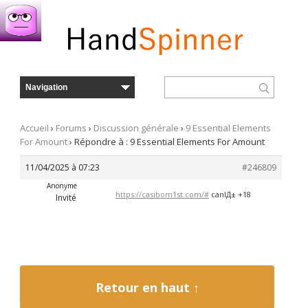
Accueil
›
Forums
›
Discussion générale
›
9 Essential Elements
For Amount
›
Répondre à : 9 Essential Elements For Amount
11/04/2025 à 07:23
#246809
Anonyme
https://casibom1st.com/#
canlД± +18
Invité
Retour en haut ↑