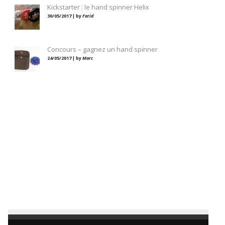
Kickstarter : le hand spinner Helix
30/05/2017 | by
Farid
Concours – gagnez un hand spinner
24/05/2017 | by
Marc