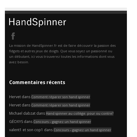
La mission de HandSpinner.fr est de faire découvrir la passion des
fidgets et autres jeux de doigts. Que vous soyez un passionné ou
un débutant, ici vous trouverez toutes les informations dont vous
avez besoin.
Commentaires récents
Hervet
dans
Comment réparer son hand spinner
Hervet
dans
Comment réparer son hand spinner
Michael dabzat
dans
Hand spinner au collège: pour ou contre?
GÉOXYS
dans
Concours – gagnez un hand spinner
valent1 et son cop1
dans
Concours – gagnez un hand spinner