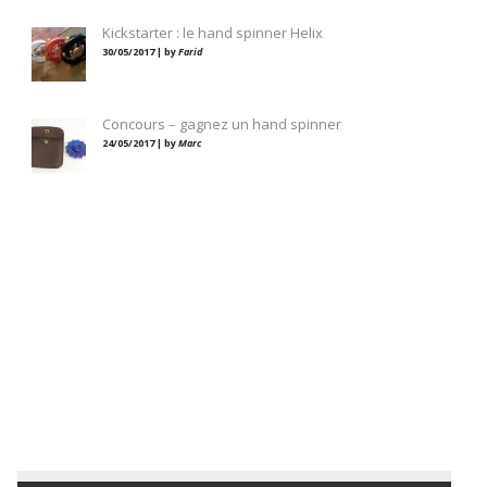
Kickstarter : le hand spinner Helix
30/05/2017 | by
Farid
Concours – gagnez un hand spinner
24/05/2017 | by
Marc