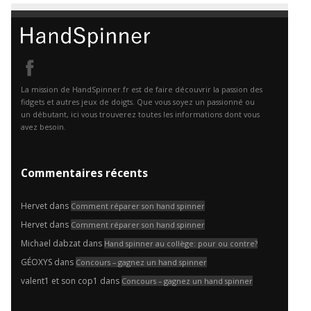
La mission de HandSpinner.fr est de faire découvrir la passion des
fidgets et autres jeux de doigts. Que vous soyez un passionné ou
un débutant, ici vous trouverez toutes les informations dont vous
avez besoin.
Commentaires récents
Hervet
dans
Comment réparer son hand spinner
Hervet
dans
Comment réparer son hand spinner
Michael dabzat
dans
Hand spinner au collège: pour ou contre?
GÉOXYS
dans
Concours – gagnez un hand spinner
valent1 et son cop1
dans
Concours – gagnez un hand spinner